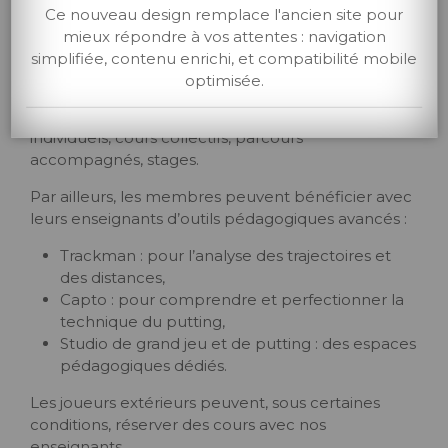
Ce nouveau design remplace l'ancien site pour
L’enseignement et l’entraînement des équipes
mieux répondre à vos attentes : navigation
sont assurés par une équipe de professionnels
simplifiée, contenu enrichi, et compatibilité mobile
passionnés et expérimentés qui proposent des
optimisée.
formats pédagogiques variés et adaptés aux
besoins de chacun, sous différentes formes : cours
individuels, cours collectifs, parcours
accompagnés, stages.
Par ailleurs, les membres peuvent bénéficier avec
leurs enseignants d’outils pédagogiques avancés :
Trackman : pour l’analyse des trajectoires et
des distances,
Capto : pour comprendre et perfectionner la
technique du putting,
Studio de grand jeu et de putting : des espaces
pédagogiques dédiés.
Les joueurs extérieurs peuvent, sous certaines
conditions, réserver des cours avec nos
enseignants.