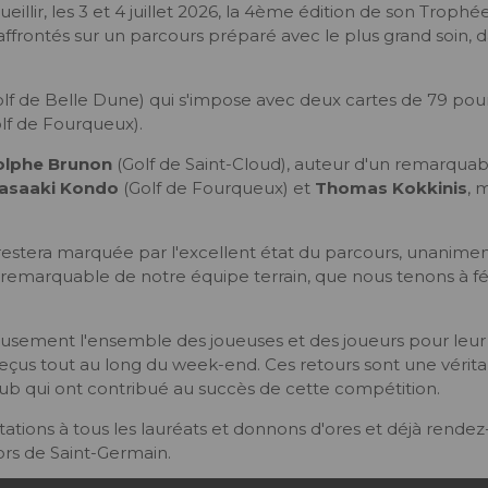
ueillir, les 3 et 4 juillet 2026, la 4ème édition de son Trop
affrontés sur un parcours préparé avec le plus grand soin, 
lf de Belle Dune) qui s'impose avec deux cartes de 79 pour
lf de Fourqueux).
lphe Brunon
(Golf de Saint-Cloud), auteur d'un remarquab
asaaki Kondo
(Golf de Fourqueux) et
Thomas Kokkinis
, 
n restera marquée par l'excellent état du parcours, unanimem
avail remarquable de notre équipe terrain, que nous tenons à
sement l'ensemble des joueuses et des joueurs pour leur pré
reçus tout au long du week-end. Ces retours sont une vér
lub qui ont contribué au succès de cette compétition.
itations à tous les lauréats et donnons d'ores et déjà rend
rs de Saint-Germain.