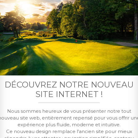
DÉCOUVREZ NOTRE NOUVEAU
TROPHÉE SÉNIORS DE SAINT-GERMAI
SITE INTERNET !
Accueil
/
Vie du Club
/
4ème Trophée Séniors de Saint-Germain 202
Nous sommes heureux de vous présenter notre tout
ROPHÉE SÉNIORS DE SAINT-GERMA
nouveau site web, entièrement repensé pour vous offrir un
expérience plus fluide, moderne et intuitive.
Ce nouveau design remplace l'ancien site pour mieux