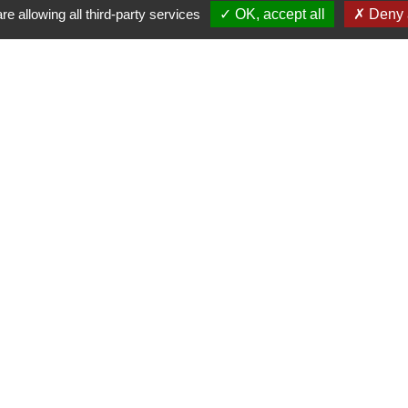
re allowing all third-party services
OK, accept all
Deny a
VOIR TOUTES LES ACTUALITÉS